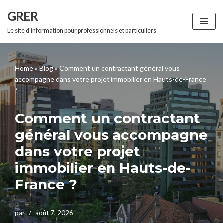
GRER
Aller
Le site d'information pour professionnels et particuliers
au
contenu
Home
»
Blog
»
Comment un contractant général vous
accompagne dans votre projet immobilier en Hauts-de-France
?
Comment un contractant
général vous accompagne
dans votre projet
immobilier en Hauts-de-
France ?
par
août 7, 2026