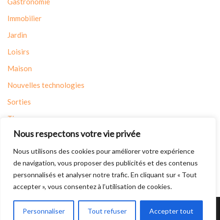
Gastronomie
Immobilier
Jardin
Loisirs
Maison
Nouvelles technologies
Sorties
Tips
Nous respectons votre vie privée
Travaux
Nous utilisons des cookies pour améliorer votre expérience
Voyages
de navigation, vous proposer des publicités et des contenus
personnalisés et analyser notre trafic. En cliquant sur « Tout
accepter », vous consentez à l’utilisation de cookies.
Mentions légales
|
Plan du site
Personnaliser
Tout refuser
Accepter tout